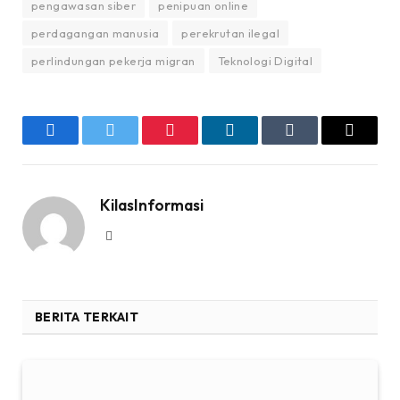
pengawasan siber
penipuan online
perdagangan manusia
perekrutan ilegal
perlindungan pekerja migran
Teknologi Digital
Facebook
Twitter
Pinterest
LinkedIn
Tumblr
Email
KilasInformasi
Website
BERITA TERKAIT