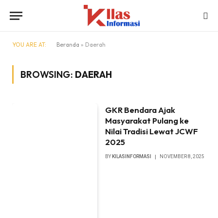
YOU ARE AT:
Beranda
»
Daerah
BROWSING:
DAERAH
GKR Bendara Ajak
Masyarakat Pulang ke
Nilai Tradisi Lewat JCWF
2025
BY
KILASINFORMASI
NOVEMBER 8, 2025