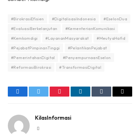
#BirokrasiEfisien
#DigitalisasiIndonesia
#EselonDua
#EvaluasiBerkelanjutan
#KementerianKomunikasi
#Kemkomdigi
#LayananMasyarakat
#MeutyaHafid
#PejabatPimpinanTinggi
#PelantikanPejabat
#PemerintahanDigital
#PenyempurnaanEselon
#ReformasiBirokrasi
#TransformasiDigital
Facebook
Twitter
Pinterest
LinkedIn
Tumblr
Email
KilasInformasi
Website