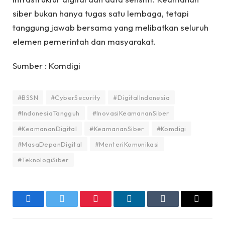
siber bukan hanya tugas satu lembaga, tetapi
tanggung jawab bersama yang melibatkan seluruh
elemen pemerintah dan masyarakat.
Sumber : Komdigi
#BSSN
#CyberSecurity
#DigitalIndonesia
#IndonesiaTangguh
#InovasiKeamananSiber
#KeamananDigital
#KeamananSiber
#Komdigi
#MasaDepanDigital
#MenteriKomunikasi
#TeknologiSiber
Facebook
Twitter
Pinterest
LinkedIn
Tumblr
Email