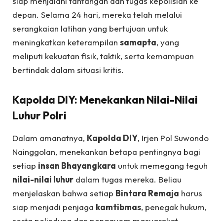
siap menjalani tantangan dan tugas kepolisian ke
depan. Selama 24 hari, mereka telah melalui
serangkaian latihan yang bertujuan untuk
meningkatkan keterampilan
samapta
, yang
meliputi kekuatan fisik, taktik, serta kemampuan
bertindak dalam situasi kritis.
Kapolda DIY: Menekankan Nilai-Nilai
Luhur Polri
Dalam amanatnya,
Kapolda DIY
, Irjen Pol Suwondo
Nainggolan, menekankan betapa pentingnya bagi
setiap
insan Bhayangkara
untuk memegang teguh
nilai-nilai luhur
dalam tugas mereka. Beliau
menjelaskan bahwa setiap
Bintara Remaja
harus
siap menjadi penjaga
kamtibmas
, penegak hukum,
serta pelindung dan pengayom masyarakat.