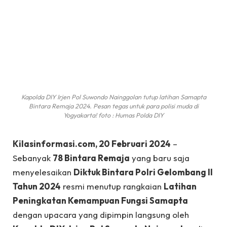
Kapolda DIY Irjen Pol Suwondo Nainggolan tutup latihan Samapta
Bintara Remaja 2024. Pesan tegas untuk para polisi muda di
Yogyakarta! foto : Humas Polda DIY
Kilasinformasi.com, 20 Februari 2024
–
Sebanyak
78 Bintara Remaja
yang baru saja
menyelesaikan
Diktuk Bintara Polri Gelombang II
Tahun 2024
resmi menutup rangkaian
Latihan
Peningkatan Kemampuan Fungsi Samapta
dengan upacara yang dipimpin langsung oleh