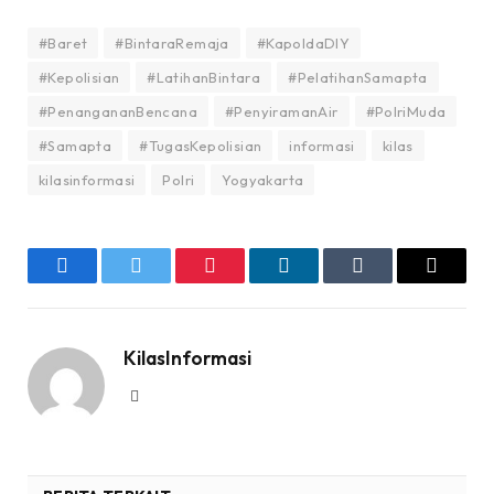
#Baret
#BintaraRemaja
#KapoldaDIY
#Kepolisian
#LatihanBintara
#PelatihanSamapta
#PenangananBencana
#PenyiramanAir
#PolriMuda
#Samapta
#TugasKepolisian
informasi
kilas
kilasinformasi
Polri
Yogyakarta
Facebook
Twitter
Pinterest
LinkedIn
Tumblr
Email
KilasInformasi
Website