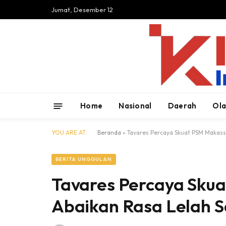
Jumat, Desember 12
Home
Nasional
Daerah
Ol
YOU ARE AT:
Beranda
»
Tavares Percaya Skuat PSM Makass
BERITA UNGGULAN
Tavares Percaya Sku
Abaikan Rasa Lelah 