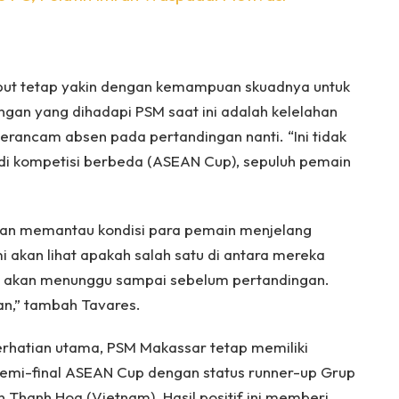
sebut tetap yakin dengan kemampuan skuadnya untuk
gan yang dihadapi PSM saat ini adalah kelelahan
ancam absen pada pertandingan nanti. “Ini tidak
i kompetisi berbeda (ASEAN Cup), sepuluh pemain
kan memantau kondisi para pemain menjelang
 akan lihat apakah salah satu di antara mereka
ih akan menunggu sampai sebelum pertandingan.
han,” tambah Tavares.
rhatian utama, PSM Makassar tetap memiliki
e semi-final ASEAN Cup dengan status runner-up Grup
Thanh Hoa (Vietnam). Hasil positif ini memberi