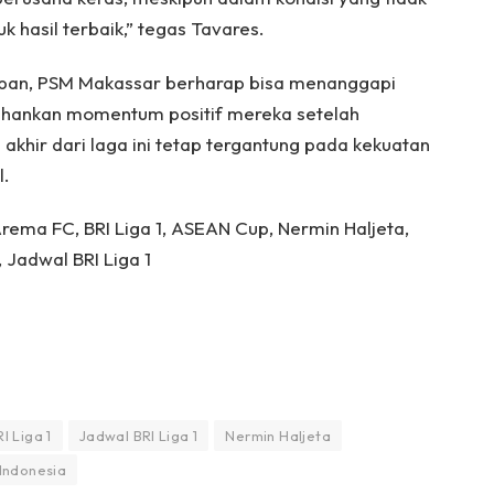
 hasil terbaik,” tegas Tavares.
iapan, PSM Makassar berharap bisa menanggapi
hankan momentum positif mereka setelah
akhir dari laga ini tetap tergantung pada kekuatan
l.
ema FC, BRI Liga 1, ASEAN Cup, Nermin Haljeta,
 Jadwal BRI Liga 1
I Liga 1
Jadwal BRI Liga 1
Nermin Haljeta
Indonesia