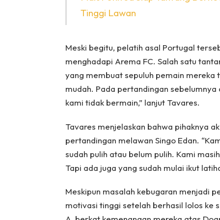
Tinggi Lawan
Meski begitu, pelatih asal Portugal ter
menghadapi Arema FC. Salah satu tantan
yang membuat sepuluh pemain mereka ter
mudah. Pada pertandingan sebelumnya d
kami tidak bermain,” lanjut Tavares.
Tavares menjelaskan bahwa pihaknya a
pertandingan melawan Singo Edan. “Kami
sudah pulih atau belum pulih. Kami mas
Tapi ada juga yang sudah mulai ikut lati
Meskipun masalah kebugaran menjadi pe
motivasi tinggi setelah berhasil lolos k
A, berkat kemenangan mereka atas Doan 