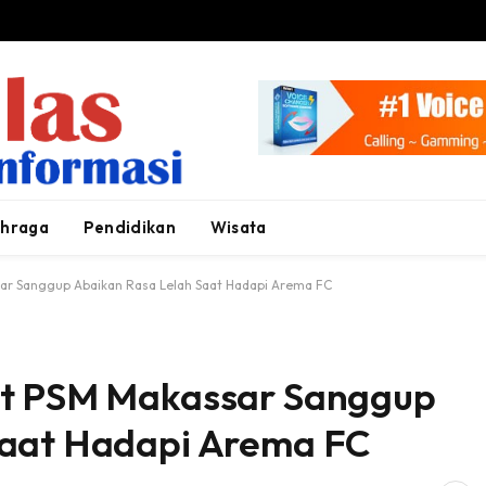
ahraga
Pendidikan
Wisata
ar Sanggup Abaikan Rasa Lelah Saat Hadapi Arema FC
at PSM Makassar Sanggup
Saat Hadapi Arema FC