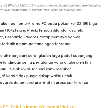
2 BRI Liga 1 2024/25 meskipun tengah dilanda kelelahan setelah jadwal
tim akan tetap tampil maksimal. foto : ligaindonesiabaru.com
akan bertemu Arema FC pada pekan ke-22 BRI Liga
nin (10/2) sore. Meski tengah dilanda rasa lelah
sar, Bernardo Tavares, tetap percaya bahwa
erbaik dalam pertandingan tersebut.
lah menjalani serangkaian laga padat sepanjang
tandingan serta perjalanan yang dilalui oleh tim
in. “Sejak awal Januari kami melakoni
aja! Kami tidak punya cukup waktu untuk
Tavares dalam sesi pre-match press conference
o FC, Pelatih Imran Waspadai Motivasi