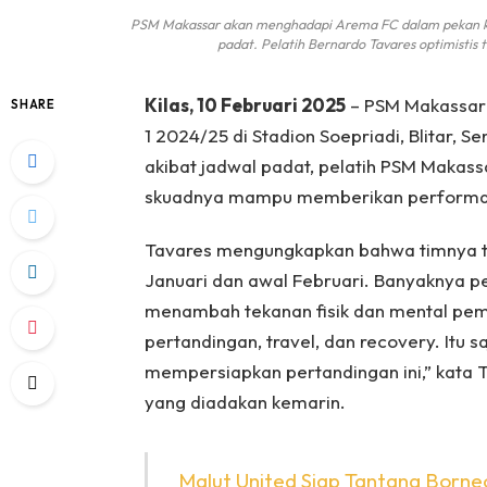
PSM Makassar akan menghadapi Arema FC dalam pekan ke-2
padat. Pelatih Bernardo Tavares optimistis 
Kilas, 10 Februari 2025
– PSM Makassar 
SHARE
1 2024/25 di Stadion Soepriadi, Blitar, Se
akibat jadwal padat, pelatih PSM Makas
skuadnya mampu memberikan performa t
Tavares mengungkapkan bahwa timnya te
Januari dan awal Februari. Banyaknya per
menambah tekanan fisik dan mental pema
pertandingan, travel, dan recovery. Itu s
mempersiapkan pertandingan ini,” kata 
yang diadakan kemarin.
Malut United Siap Tantang Borne