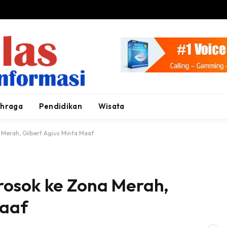
ahraga
Pendidikan
Wisata
 Merah, Gilbert Agius Minta Maaf
rosok ke Zona Merah,
Maaf