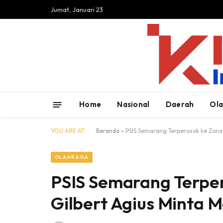
Jumat, Januari 23
Home
Nasional
Daerah
Ol
YOU ARE AT:
Beranda
»
PSIS Semarang Terperosok ke Zona
OLAHRAGA
PSIS Semarang Terpe
Gilbert Agius Minta 