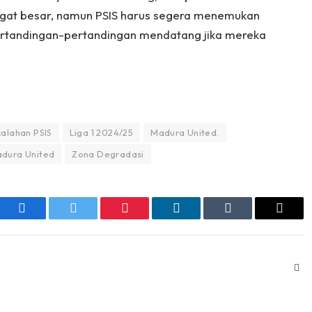
gat besar, namun PSIS harus segera menemukan
 pertandingan-pertandingan mendatang jika mereka
alahan PSIS
Liga 1 2024/25
Madura United.
adura United
Zona Degradasi
Facebook
Twitter
Pinterest
LinkedIn
Tumblr
Email
Web