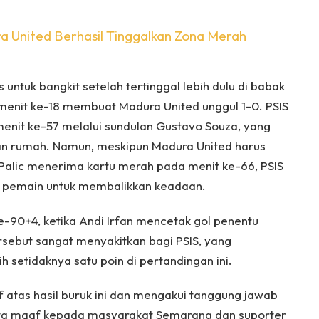
a United Berhasil Tinggalkan Zona Merah
 untuk bangkit setelah tertinggal lebih dulu di babak
menit ke-18 membuat Madura United unggul 1-0. PSIS
nit ke-57 melalui sundulan Gustavo Souza, yang
an rumah. Namun, meskipun Madura United harus
Palic menerima kartu merah pada menit ke-66, PSIS
 pemain untuk membalikkan keadaan.
ke-90+4, ketika Andi Irfan mencetak gol penentu
sebut sangat menyakitkan bagi PSIS, yang
setidaknya satu poin di pertandingan ini.
f atas hasil buruk ini dan mengakui tanggung jawab
nta maaf kepada masyarakat Semarang dan suporter