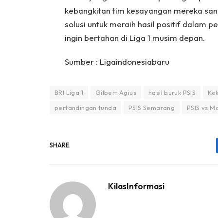
kebangkitan tim kesayangan mereka san
solusi untuk meraih hasil positif dalam
ingin bertahan di Liga 1 musim depan.
Sumber : Ligaindonesiabaru
BRI Liga 1
Gilbert Agius
hasil buruk PSIS
Kek
pertandingan tunda
PSIS Semarang
PSIS vs M
SHARE.
KilasInformasi