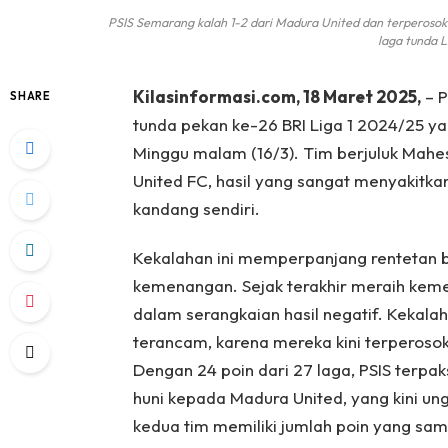
PSIS Semarang kalah 1-2 dari Madura United dan terperosok k
laga tunda L
Kilasinformasi.com, 18 Maret 2025,
– P
SHARE
tunda pekan ke-26 BRI Liga 1 2024/25 ya
Minggu malam (16/3). Tim berjuluk Mahes
United FC, hasil yang sangat menyakitka
kandang sendiri.
Kekalahan ini memperpanjang rentetan bu
kemenangan. Sejak terakhir meraih keme
dalam serangkaian hasil negatif. Kekala
terancam, karena mereka kini terperosok
Dengan 24 poin dari 27 laga, PSIS terp
huni kepada Madura United, yang kini u
kedua tim memiliki jumlah poin yang sam