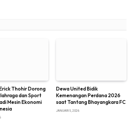
Erick Thohir Dorong
Dewa United Bidik
Olahraga dan Sport
Kemenangan Perdana 2026
adi Mesin Ekonomi
saat Tantang Bhayangkara FC
nesia
JANUARI 5, 2026
6