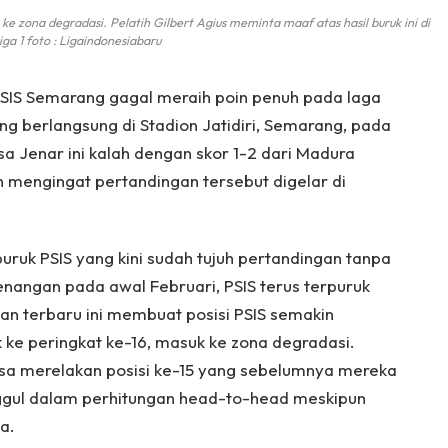
e zona degradasi. Pelatih Gilbert Agius meminta maaf atas hasil buruk ini di
iga 1 foto : Ligaindonesiabaru
SIS Semarang gagal meraih poin penuh pada laga
ng berlangsung di Stadion Jatidiri, Semarang, pada
a Jenar ini kalah dengan skor 1-2 dari Madura
n mengingat pertandingan tersebut digelar di
ruk PSIS yang kini sudah tujuh pertandingan tanpa
nangan pada awal Februari, PSIS terus terpuruk
han terbaru ini membuat posisi PSIS semakin
 ke peringkat ke-16, masuk ke zona degradasi.
aksa merelakan posisi ke-15 yang sebelumnya mereka
nggul dalam perhitungan head-to-head meskipun
a.