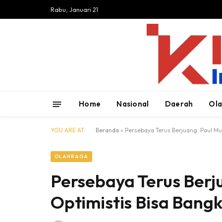
Rabu, Januari 21
Home
Nasional
Daerah
Ol
YOU ARE AT:
Beranda
»
Persebaya Terus Berjuang: Paul Mu
OLAHRAGA
Persebaya Terus Berj
Optimistis Bisa Bangk