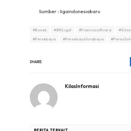
Sumber : ligaindonesiabaru
#Bonek
#BRILiga1
#FranciscoRivera
#Gils
#Persebaya
#PersebayaSurabaya
#PersisSol
SHARE.
KilasInformasi
BERITA TERKAIT