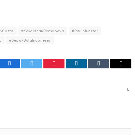
onCosta
#KekalahanPersebaya
#PaulMunster
o
#SepakBolaIndonesia
Facebook
Twitter
Pinterest
LinkedIn
Tumblr
Email
Web