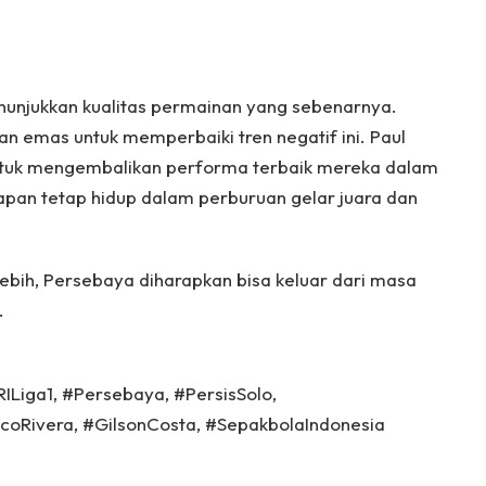
nunjukkan kualitas permainan yang sebenarnya.
n emas untuk memperbaiki tren negatif ini. Paul
ntuk mengembalikan performa terbaik mereka dalam
apan tetap hidup dalam perburuan gelar juara dan
ebih, Persebaya diharapkan bisa keluar dari masa
.
Liga1, #Persebaya, #PersisSolo,
coRivera, #GilsonCosta, #SepakbolaIndonesia