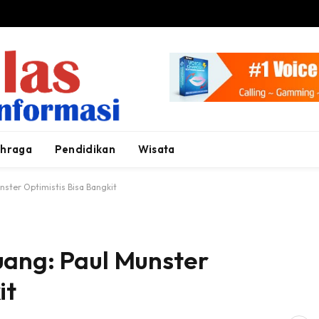
ahraga
Pendidikan
Wisata
nster Optimistis Bisa Bangkit
uang: Paul Munster
it