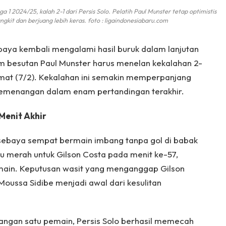
1 2024/25, kalah 2-1 dari Persis Solo. Pelatih Paul Munster tetap optimistis
gkit dan berjuang lebih keras. foto : ligaindonesiabaru.com
aya kembali mengalami hasil buruk dalam lanjutan
im besutan Paul Munster harus menelan kekalahan 2-
Jumat (7/2). Kekalahan ini semakin memperpanjang
 kemenangan dalam enam pertandingan terakhir.
Menit Akhir
sebaya sempat bermain imbang tanpa gol di babak
 merah untuk Gilson Costa pada menit ke-57,
ain. Keputusan wasit yang menganggap Gilson
oussa Sidibe menjadi awal dari kesulitan
angan satu pemain, Persis Solo berhasil memecah