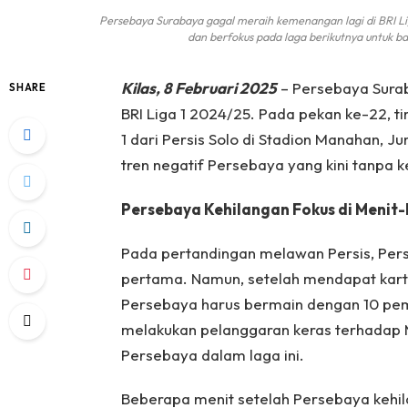
Persebaya Surabaya gagal meraih kemenangan lagi di BRI Liga 
dan berfokus pada laga berikutnya untuk ban
Kilas, 8 Februari 2025
– Persebaya Surab
SHARE
BRI Liga 1 2024/25. Pada pekan ke-22, t
1 dari Persis Solo di Stadion Manahan, 
tren negatif Persebaya yang kini tanpa
Persebaya Kehilangan Fokus di Menit-
Pada pertandingan melawan Persis, Per
pertama. Namun, setelah mendapat kartu
Persebaya harus bermain dengan 10 pem
melakukan pelanggaran keras terhadap M
Persebaya dalam laga ini.
Beberapa menit setelah Persebaya kehil