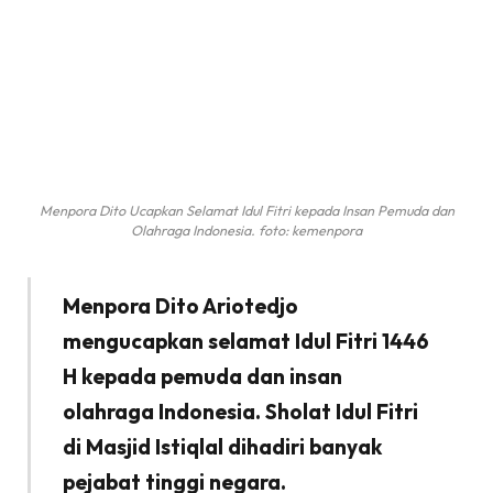
Menpora Dito Ucapkan Selamat Idul Fitri kepada Insan Pemuda dan
Olahraga Indonesia. foto: kemenpora
Menpora Dito Ariotedjo
mengucapkan selamat Idul Fitri 1446
H kepada pemuda dan insan
olahraga Indonesia. Sholat Idul Fitri
di Masjid Istiqlal dihadiri banyak
pejabat tinggi negara.