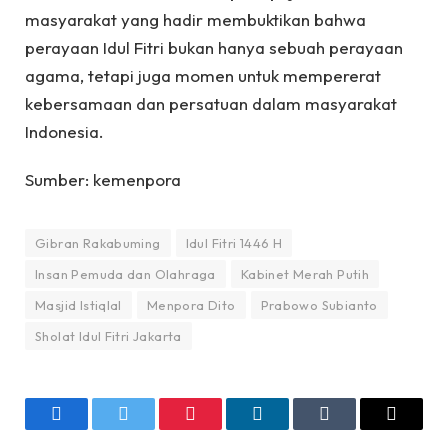
masyarakat yang hadir membuktikan bahwa
perayaan Idul Fitri bukan hanya sebuah perayaan
agama, tetapi juga momen untuk mempererat
kebersamaan dan persatuan dalam masyarakat
Indonesia.
Sumber: kemenpora
Gibran Rakabuming
Idul Fitri 1446 H
Insan Pemuda dan Olahraga
Kabinet Merah Putih
Masjid Istiqlal
Menpora Dito
Prabowo Subianto
Sholat Idul Fitri Jakarta
Facebook
Twitter
Pinterest
LinkedIn
Tumblr
Email