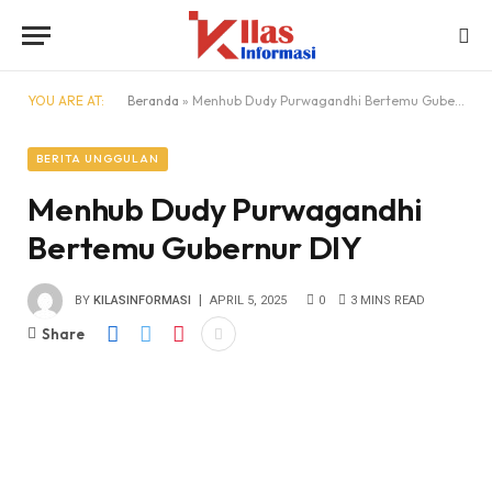
YOU ARE AT:
Beranda
»
Menhub Dudy Purwagandhi Bertemu Gubernur DIY
BERITA UNGGULAN
Menhub Dudy Purwagandhi
Bertemu Gubernur DIY
BY
KILASINFORMASI
APRIL 5, 2025
0
3 MINS READ
Share