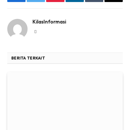
Facebook
Twitter
Pinterest
LinkedIn
Tumblr
Email
KilasInformasi
Website
BERITA TERKAIT