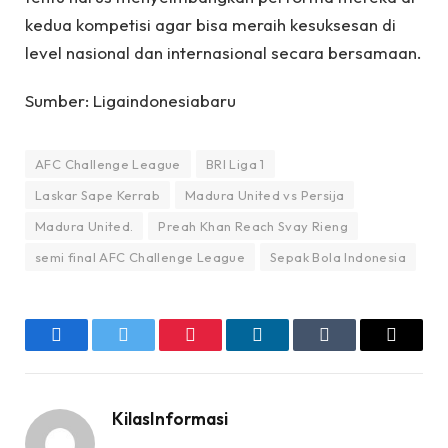
kedua kompetisi agar bisa meraih kesuksesan di
level nasional dan internasional secara bersamaan.
Sumber: Ligaindonesiabaru
AFC Challenge League
BRI Liga 1
Laskar Sape Kerrab
Madura United vs Persija
Madura United.
Preah Khan Reach Svay Rieng
semi final AFC Challenge League
Sepak Bola Indonesia
Facebook
Twitter
Pinterest
LinkedIn
Tumblr
Email
KilasInformasi