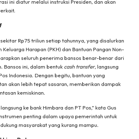
asi ini diatur melalui instruksi Presiden, dan akan
erkait.
f
kitar Rp75 triliun setiap tahunnya, yang disalurkan
am Keluarga Harapan (PKH) dan Bantuan Pangan Non-
harapkan seluruh penerima bansos benar-benar dari
 Bansos ini, dalam bentuk
cash transfer
, langsung
Pos Indonesia. Dengan begitu, bantuan yang
ntan akan lebih tepat sasaran, memberikan dampak
ntasan kemiskinan.
un langsung ke bank Himbara dan PT Pos,” kata Gus
i instrumen penting dalam upaya pemerintah untuk
ndukung masyarakat yang kurang mampu.