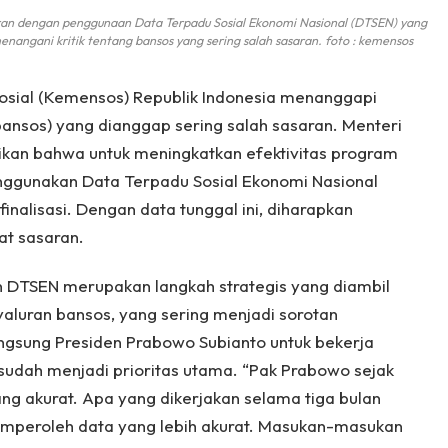
aran dengan penggunaan Data Terpadu Sosial Ekonomi Nasional (DTSEN) yang
enangani kritik tentang bansos yang sering salah sasaran. foto : kemensos
osial (Kemensos) Republik Indonesia menanggapi
 (bansos) yang dianggap sering salah sasaran. Menteri
stikan bahwa untuk meningkatkan efektivitas program
nggunakan Data Terpadu Sosial Ekonomi Nasional
inalisasi. Dengan data tunggal ini, diharapkan
at sasaran.
 DTSEN merupakan langkah strategis yang diambil
aluran bansos, yang sering menjadi sorotan
angsung Presiden Prabowo Subianto untuk bekerja
 sudah menjadi prioritas utama. “Pak Prabowo sejak
ng akurat. Apa yang dikerjakan selama tiga bulan
memperoleh data yang lebih akurat. Masukan-masukan