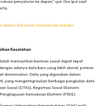
valuasi penyaluran ke depan,” ujar Gus Ipul saat
arta.
ul dalam Berantas Kemiskinan melalui
alkan Kesalahan
dalah memastikan bantuan sosial dapat tepat
ngan adanya data baru yang lebih akurat, potensi
t diminimalisir. Data yang digunakan dalam
SEN, yang mengintegrasikan berbagai pangkalan data
an Sosial (DTKS), Registrasi Sosial Ekonomi
 Penghapusan Kemiskinan Ekstrem (P3KE).
nformasi Administrasi Kependudukan (SIAK) milik