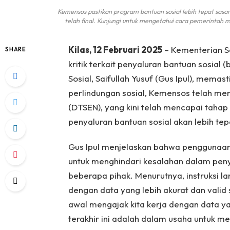
Kemensos pastikan program bantuan sosial lebih tepat sas
telah final. Kunjungi untuk mengetahui cara pemerintah m
Kilas, 12 Februari 2025
– Kementerian S
SHARE
kritik terkait penyaluran bantuan sosial
Sosial, Saifullah Yusuf (Gus Ipul), mema
perlindungan sosial, Kemensos telah me
(DTSEN), yang kini telah mencapai tahap f
penyaluran bantuan sosial akan lebih tep
Gus Ipul menjelaskan bahwa penggunaan
untuk menghindari kesalahan dalam peny
beberapa pihak. Menurutnya, instruksi l
dengan data yang lebih akurat dan valid
awal mengajak kita kerja dengan data ya
terakhir ini adalah dalam usaha untuk 