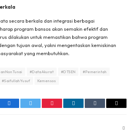
Berkala
ta secara berkala dan integrasi berbagai
harap program bansos akan semakin efektif dan
terus dilakukan untuk memastikan bahwa program
i dengan tujuan awal, yakni mengentaskan kemiskinan
masyarakat yang membutuhkan.
ganNonTunai
#DataAkurat
#DTSEN
#Pemerintah
#SaifullahYusuf
Kemensos
Facebook
Twitter
Pinterest
LinkedIn
Tumblr
Email
Web