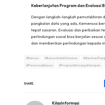
Keberlanjutan Program dan Evaluasi 
Dengan langkah-langkah pemutakhiran da
pangkalan data yang ada, Kemensos ber
tepat sasaran. Evaluasi dan perbaikan 
perlindungan sosial bisa berjalan sesua
dan memberikan perlindungan kepada 
#Bansos
#BansosSalahSasaran
#BantuanPan
#PenerimaBansos
#ProgramKeluargaHarapan
SHARE.
KilasInformasi