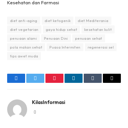
Kesehatan dan Farmasi
diet anti-aging
diet ketogenik
diet Mediterania
diet vegetarian
gaya hidup sehat
kesehatan kulit
penuaan alami
Penuaan Dini
penuaan sehat
pola makan sehat
Puasa Intermiten
regenerasi sel
tips awet muda
Facebook
Twitter
Pinterest
LinkedIn
Tumblr
Email
KilasInformasi
Website