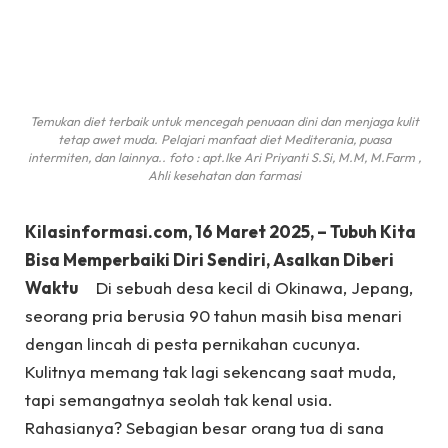
Temukan diet terbaik untuk mencegah penuaan dini dan menjaga kulit
tetap awet muda. Pelajari manfaat diet Mediterania, puasa
intermiten, dan lainnya.. foto : apt.Ike Ari Priyanti S.Si, M.M, M.Farm ,
Ahli kesehatan dan farmasi
Kilasinformasi.com, 16 Maret 2025, – Tubuh Kita
Bisa Memperbaiki Diri Sendiri, Asalkan Diberi
Waktu
Di sebuah desa kecil di Okinawa, Jepang,
seorang pria berusia 90 tahun masih bisa menari
dengan lincah di pesta pernikahan cucunya.
Kulitnya memang tak lagi sekencang saat muda,
tapi semangatnya seolah tak kenal usia.
Rahasianya? Sebagian besar orang tua di sana